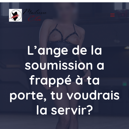
Aller
au
MENU
contenu
L’ange de la
soumission a
frappé à ta
porte, tu voudrais
la servir?