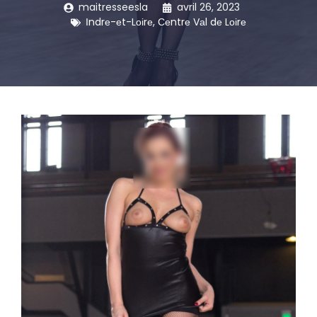
maitresseesla
avril 26, 2023
Іndrе-еt-Lоіrе
,
Сеntrе Vаl dе Lоіrе