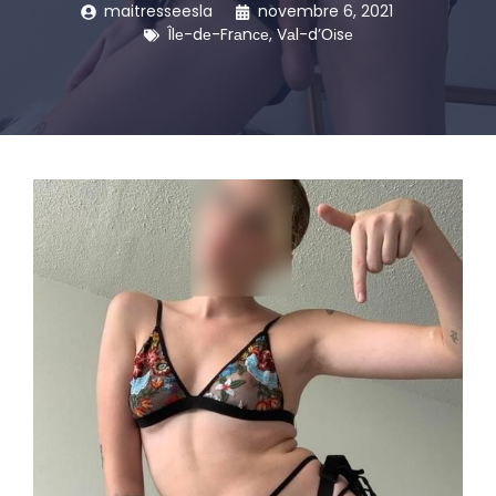
maitresseesla
novembre 6, 2021
Îlе-dе-Frаnсе
,
Vаl-d’Оіsе